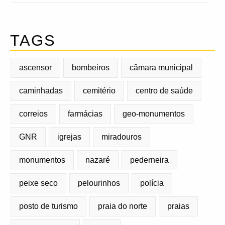
TAGS
ascensor
bombeiros
câmara municipal
caminhadas
cemitério
centro de saúde
correios
farmácias
geo-monumentos
GNR
igrejas
miradouros
monumentos
nazaré
pederneira
peixe seco
pelourinhos
polícia
posto de turismo
praia do norte
praias